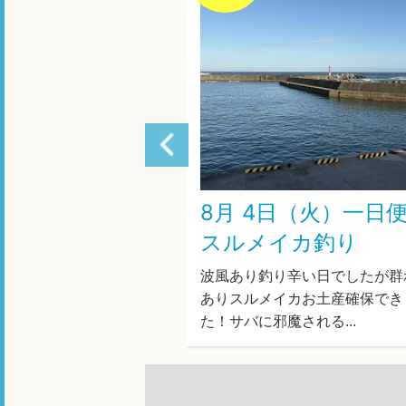
1日（金）一日便・
8月 4日（火）一日
イカ釣り
スルメイカ釣り
ありコツコツとスルメイ
波風あり釣り辛い日でしたが群
た！終盤針いっぱいノリ
ありスルメイカお土産確保でき
ました...
た！サバに邪魔される...