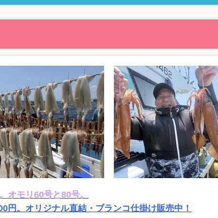
。オモリ60号と80号。
000円。オリジナル直結・ブランコ仕掛け販売中！