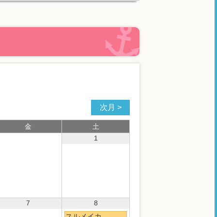
次月
金
土
1
7
8
スルメイカ