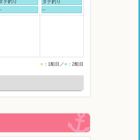
タテ釣り
タテ釣り
-
--
■
：1船目／
■
：2船目