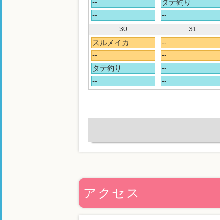
--
タテ釣り
--
--
30
31
スルメイカ
--
--
--
タテ釣り
--
--
--
アクセス