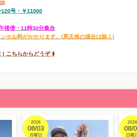
00
20号・￥11000
午後便・11時30分集合
ンセル料がかかります。(悪天候の場合は除く)
こちらからどうぞ ⬇️
2026
202
08/03
08/
月曜日
日曜