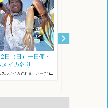
 2日（日）一日便・
8月2日（日）
ルメイカ釣り
タテ釣り
スルメイカ釣れましたー(^^)...
今日はイワシベイトで
釣れました！後は青物と
枚！18時出船のイカメ...