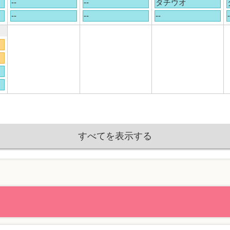
--
--
タチウオ
--
--
--
-
すべてを表示する