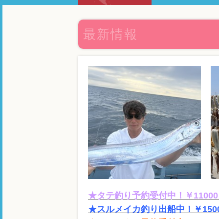
最新情報
★タテ釣り予約受付中！￥11000
★スルメイカ釣り出船中！￥15