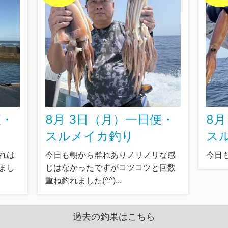
便・
8月 3日（月）一日便・
8月
スルメイカ釣り
ス
れは
今日も朝から群れありノリノリな感
今日も
まし
じはなかったですがコツコツと回数
重ね釣れました(^^)...
過去の釣果はこちら