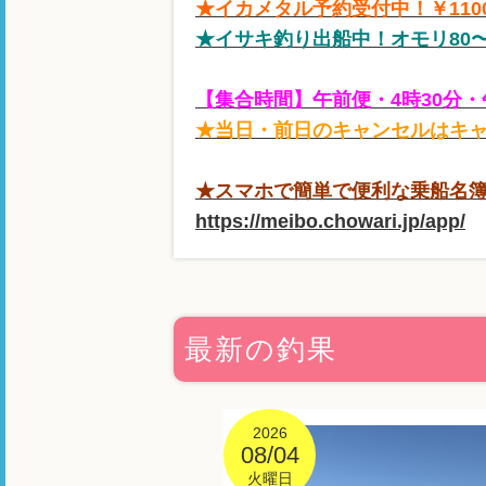
★イカメタル予約受付中！￥110
★イサキ釣り出船中！オモリ80〜1
【集合時間】午前便・4時30分・
★当日・前日のキャンセルはキャ
★スマホで簡単で便利な乗船名簿！
https://meibo.chowari.jp/app/
最新の釣果
2026
08/04
火曜日