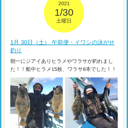
2021
1/30
土曜日
1月 30日（土） 午前便・イワシの泳がせ
釣り
朝一にジアイありヒラメやワラサが釣れまし
た！！船中ヒラメ15枚、ワラサ8本でした！！