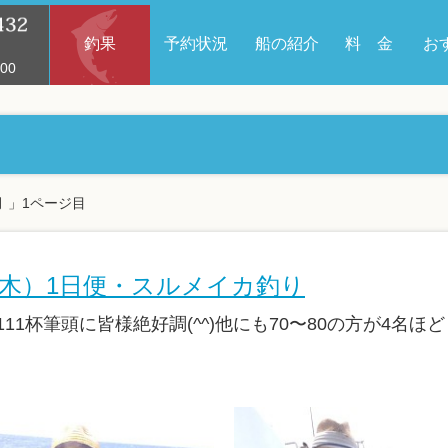
釣果
予約状況
船の紹介
料 金
お
00
月 」1ページ目
（木）1日便・スルメイカ釣り
11杯筆頭に皆様絶好調(^^)他にも70〜80の方が4名ほ