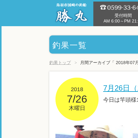
受付時間
AM 6:00～PM 21:
釣果一覧
釣果トップ
月間アーカイブ「 2018年07
7月26日
2018
7/26
今日は竿頭様1
木曜日