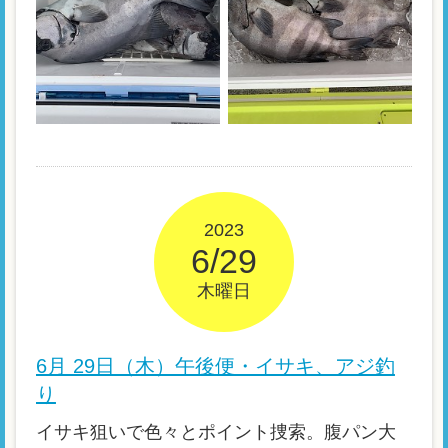
2023
6/29
木曜日
6月 29日（木）午後便・イサキ、アジ釣
り
イサキ狙いで色々とポイント捜索。腹パン大