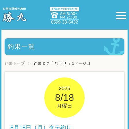
釣果一覧
釣果トップ
釣果タグ「 ワラサ 」1ページ目
2025
8/18
月曜日
8月18日（月）タテ釣り