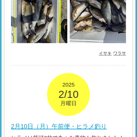
イサキ
ワラサ
2025
2/10
月曜日
2月10日（月）午前便・ヒラメ釣り