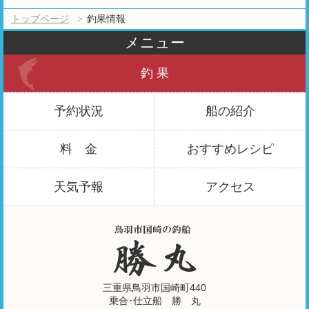
トップページ
釣果情報
メニュー
釣 果
予約状況
船の紹介
料 金
おすすめ
レシピ
天気予報
アクセス
三重県鳥羽市国崎町440
乗合･仕立船 勝 丸