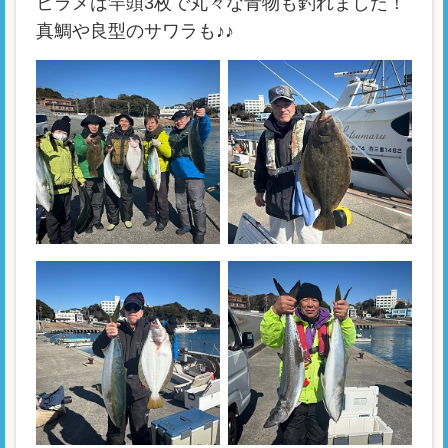
ヒラメは竿頭3枚で丸々な青物も釣れました！
真鯛や良型のサワラも♪♪