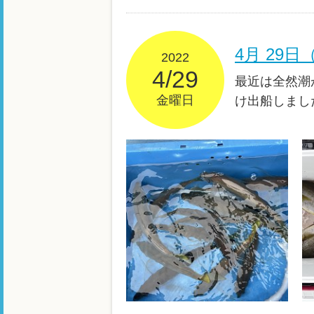
4月 29
2022
4/29
最近は全然潮
金曜日
け出船しまし