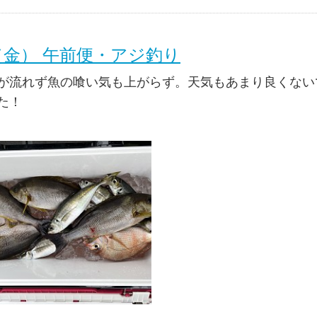
日（金） 午前便・アジ釣り
が流れず魚の喰い気も上がらず。天気もあまり良くない
た！