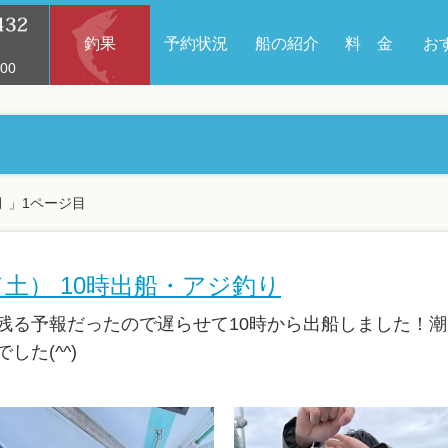
釣果
予約状況
船の紹介
料 金
お
00
月 」1ページ目
日（土） 10時出船・アジ釣り
残る予報だったので遅らせて10時から出船しました！
した(^^)