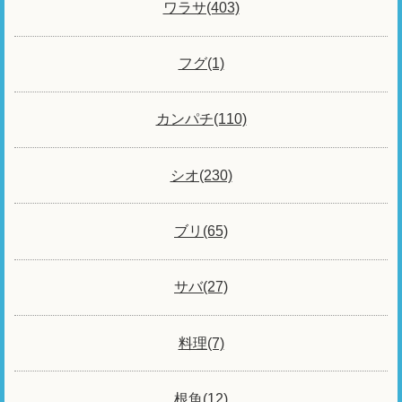
ワラサ(403)
フグ(1)
カンパチ(110)
シオ(230)
ブリ(65)
サバ(27)
料理(7)
根魚(12)