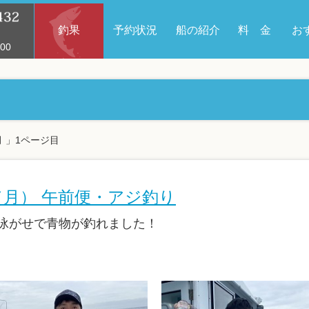
釣果
予約状況
船の紹介
料 金
お
00
月 」1ページ目
日（月） 午前便・アジ釣り
泳がせで青物が釣れました！