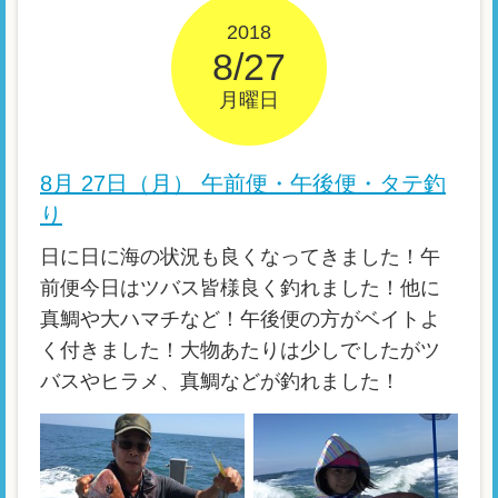
2018
8/27
月曜日
8月 27日（月） 午前便・午後便・タテ釣
り
日に日に海の状況も良くなってきました！午
前便今日はツバス皆様良く釣れました！他に
真鯛や大ハマチなど！午後便の方がベイトよ
く付きました！大物あたりは少しでしたがツ
バスやヒラメ、真鯛などが釣れました！