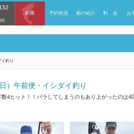
釣果
予約状況
船の紹介
料 金
お
00
ダイ釣り
（日）午前便・イシダイ釣り
打数4ヒット！！バラしてしまうのもあり上がったのは4