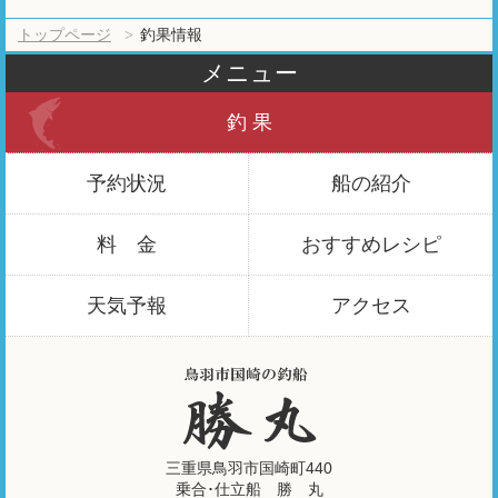
トップページ
釣果情報
メニュー
釣 果
予約状況
船の紹介
料 金
おすすめ
レシピ
天気予報
アクセス
三重県鳥羽市国崎町440
乗合･仕立船 勝 丸